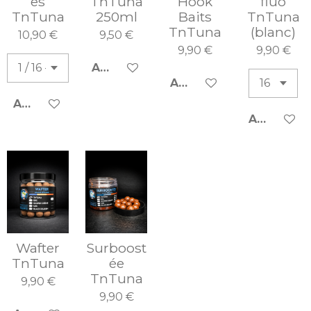
es
TnTuna
Hook
fluo
TnTuna
250ml
Baits
TnTuna
TnTuna
(blanc)
10,90 €
9,50 €
9,90 €
9,90 €
AJOUTER AU PANIER
AJOUTER AU PANIER
AJOUTER AU PANIER
AJOUTER 
Wafter
Surboost
TnTuna
ée
TnTuna
9,90 €
9,90 €