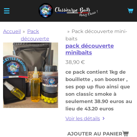
Passer
au
contenu
principal
Accueil
»
Pack
»
Pack découverte mini-
découverte
baits
pack découverte
minibaits
38,90 €
ce pack contient 1kg de
bouillette , son booster ,
ses pop up fluo ainsi que
son classic smoke à
seulement 38.90 euros au
lieu de 43.20 euros
Voir les détails
AJOUTER AU PANIER