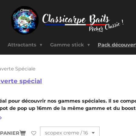
Attractants
Gamme stick
Pack découve
verte Spéciale
verte spécial
déal pour découvrir nos gammes spéciales. Il se com
n pot de pop up 16mm de la même gamme et du boost
 PANIER