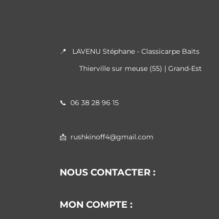
📍 LAVENU Stéphane - Classicarpe Baits
Thierville sur meuse (55) | Grand-Est
📞
06 38 28 96 15
📩 rushkinoff4@gmail.com
NOUS CONTACTER :
MON COMPTE :