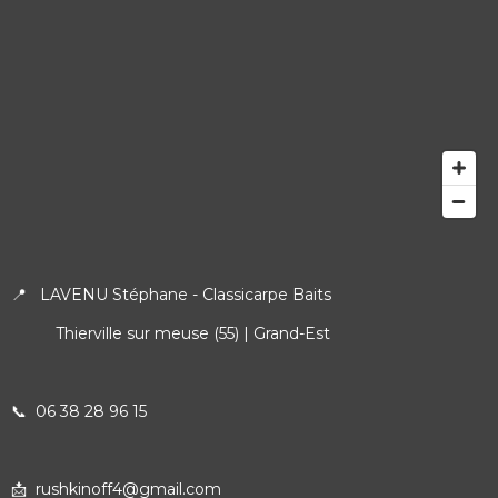
📍 LAVENU Stéphane - Classicarpe Baits
Thierville sur meuse (55) | Grand-Est
📞
06 38 28 96 15
📩 rushkinoff4@gmail.com