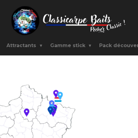
Attractants
Gamme stick
Pack découve