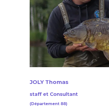
JOLY Thomas
staff et Consultant
(Département 88)