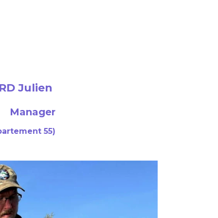
D Julien
Manager
partement 55)