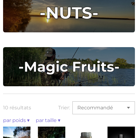
10 résultats
Trier:
par poids
▾
par taille
▾