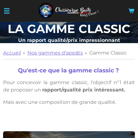
Passer
au
contenu
LA GAMME CLASSIC
principal
Un rapport qualité/prix impressionnant
Accueil
»
Nos gammes d'appâts
»
Gamme Classic
Qu'est-ce que la gamme classic ?
Pour concevoir la gamme classic, l'objectif n°1 était
de proposer un
rapport/qualité prix intéressant.
Mais avec une composition de grande qualité.