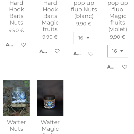
Hard
Hard
pop up
pop up
Hook
Hook
fluo Nuts
fluo
Baits
Baits
(blanc)
Magic
Nuts
Magic
fruits
9,90 €
fruits
(violet)
9,90 €
9,90 €
9,90 €
AJOUTER AU PANIER
AJOUTER AU PANIER
AJOUTER AU PANIER
AJOUTER 
Wafter
Wafter
Nuts
Magic