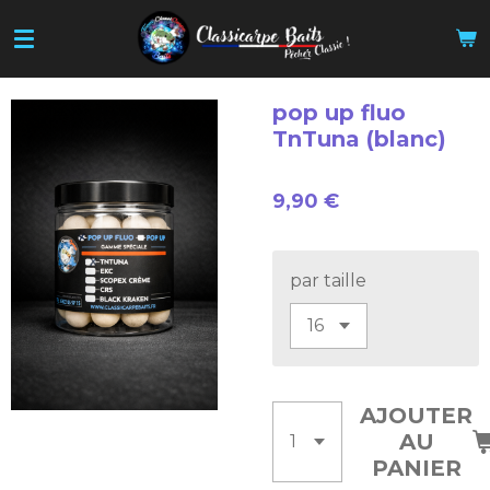
Passer
au
contenu
principal
pop up fluo
TnTuna (blanc)
9,90 €
par taille
AJOUTER
AU
PANIER