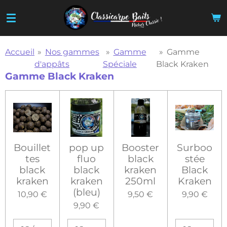
Passer
au
contenu
principal
Accueil
»
Nos gammes
»
Gamme
»
Gamme
d'appâts
Spéciale
Black Kraken
Gamme Black Kraken
Bouillet
pop up
Booster
Surboo
tes
fluo
black
stée
black
black
kraken
Black
kraken
kraken
250ml
Kraken
(bleu)
10,90 €
9,50 €
9,90 €
9,90 €