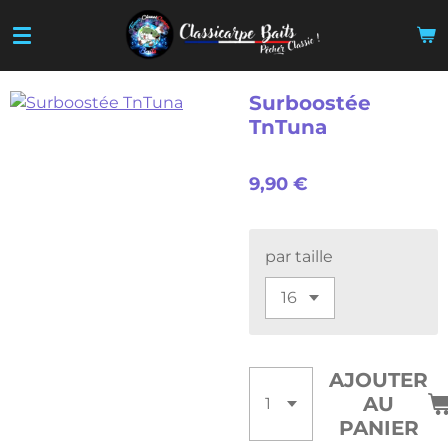
Passer
au
contenu
principal
Surboostée
TnTuna
9,90 €
par taille
AJOUTER
AU
PANIER