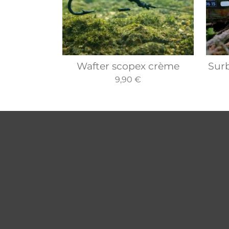
Wafter scopex crème
Sur
9,90 €