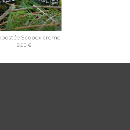
boostée Scopex creme
9,90 €