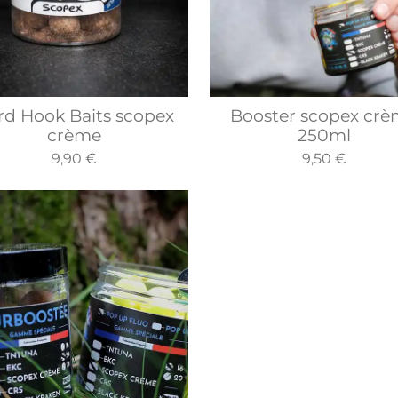
rd Hook Baits scopex
Booster scopex cr
crème
250ml
9,90 €
9,50 €