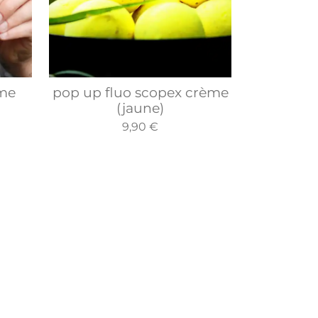
ème
pop up fluo scopex crème
(jaune)
9,90 €