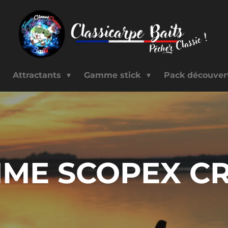
Attractants
Gamme stick
Pack découve
ME SCOPEX C