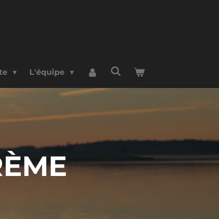
rte
L'équipe
RÈME