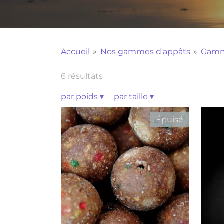
Accueil
»
Nos gammes d'appâts
»
Gamm
6 résultats
par poids
▾
par taille
▾
Épuisé