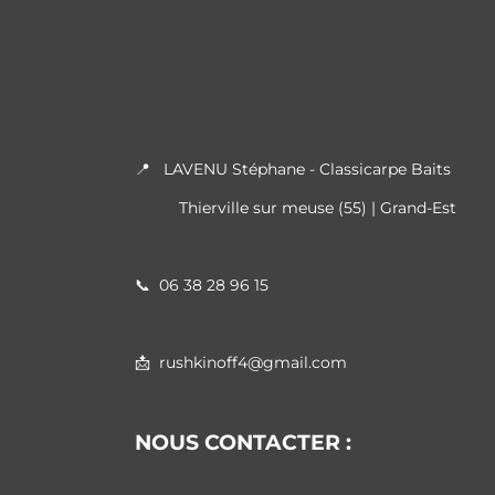
📍 LAVENU Stéphane - Classicarpe Baits
Thierville sur meuse (55) | Grand-Est
📞
06 38 28 96 15
📩 rushkinoff4@gmail.com
NOUS CONTACTER :