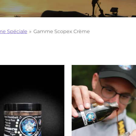
e Spéciale
»
Gamme Scopex Crème