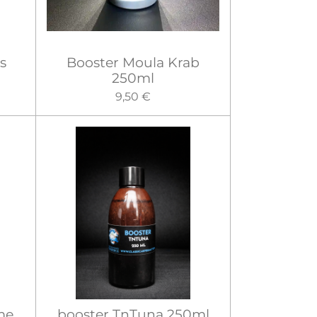
s
Booster Moula Krab
250ml
9,50 €
me
booster TnTuna 250ml