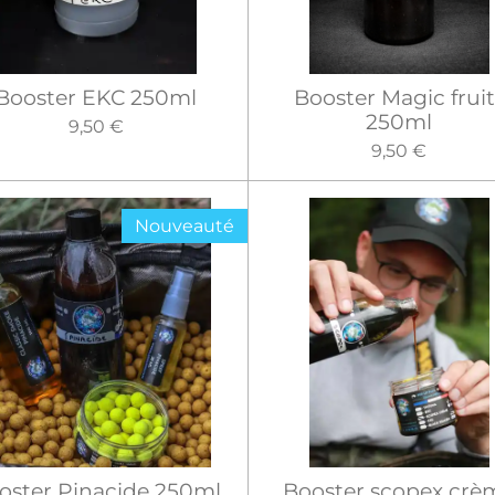
Booster EKC 250ml
Booster Magic fruit
250ml
9,50 €
9,50 €
Nouveauté
oster Pinacide 250ml
Booster scopex crè