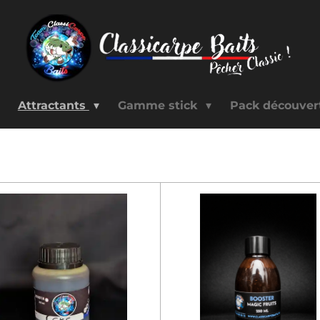
Attractants
Gamme stick
Pack découve