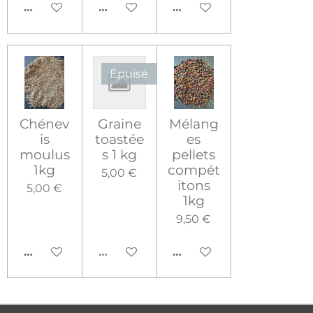
AJOUTER AU PANIER
AJOUTER AU PANIER
AJOUTER AU PANIER
Épuisé
Chénev
Graine
Mélang
is
toastée
es
moulus
s 1 kg
pellets
1kg
compét
5,00 €
itons
5,00 €
1kg
9,50 €
AJOUTER AU PANIER
ÉPUISÉ
AJOUTER AU PANIER