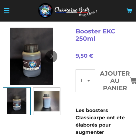
Passer
au
contenu
principal
Booster EKC
250ml
9,50 €
AJOUTER
AU
PANIER
Les boosters
Classicarpe ont été
élaborés pour
augmenter