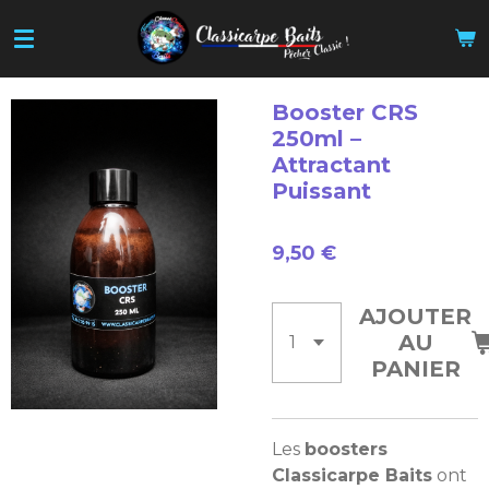
Passer
au
contenu
principal
Booster CRS
250ml –
Attractant
Puissant
9,50 €
AJOUTER
AU
PANIER
Les
boosters
Classicarpe Baits
ont