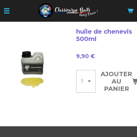
Passer
au
contenu
principal
huile de chenevis
500ml
9,90 €
AJOUTER
AU
PANIER