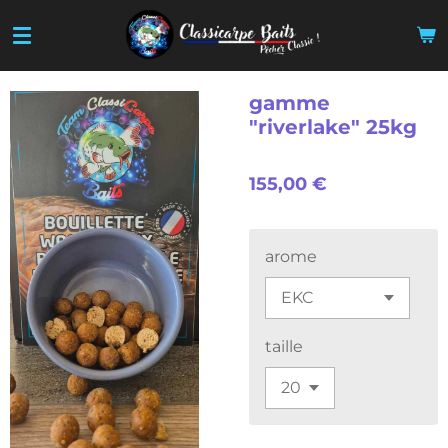
Passer
au
contenu
principal
gamme
"riverlake" 25kg
155,00 €
arome
taille