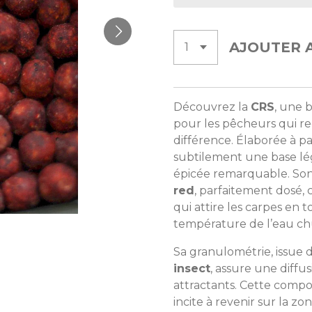
AJOUTER 
Découvrez la
CRS
, une 
pour les pêcheurs qui re
différence. Élaborée à pa
subtilement une base l
épicée remarquable. So
red
, parfaitement dosé,
qui attire les carpes en 
température de l’eau ch
Sa granulométrie, issue 
insect
, assure une diffu
attractants. Cette compos
incite à revenir sur la z