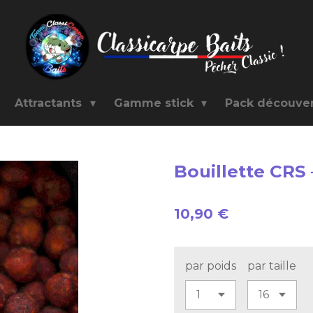
Attractants
Gamme stick
Pack découve
Bouillette CRS
10,90 €
par poids
par taille