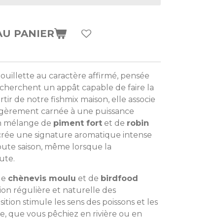
AU PANIER
bouillette au caractère affirmé, pensée
cherchent un appât capable de faire la
rtir de notre fishmix maison, elle associe
égèrement carnée à une puissance
n mélange de
piment fort
et de
robin
 crée une signature aromatique intense
toute saison, même lorsque la
ute.
de
chènevis moulu
et de
birdfood
sion régulière et naturelle des
ition stimule les sens des poissons et les
one, que vous pêchiez en rivière ou en