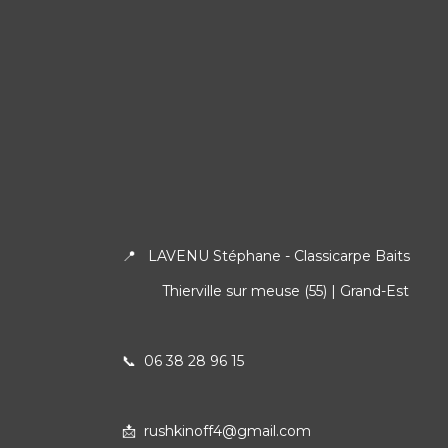
📍 LAVENU Stéphane - Classicarpe Baits
Thierville sur meuse (55) | Grand-Est
📞
06 38 28 96 15
📩 rushkinoff4@gmail.com