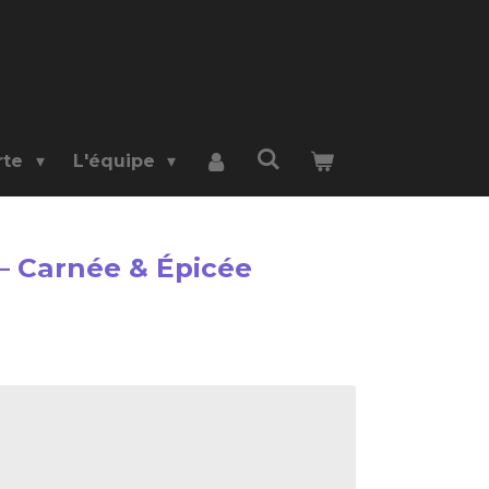
rte
L'équipe
 – Carnée & Épicée