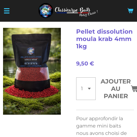
Passer
au
contenu
principal
Pellet dissolution
moula krab 4mm
1kg
9,50 €
AJOUTER
AU
PANIER
Pour approfondir la
gamme mini baits
nous avons choisi de