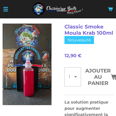
Passer
au
contenu
principal
Classic Smoke
Moula Krab 100ml
Nouveauté
12,90 €
AJOUTER
AU
PANIER
La solution pratique
pour augmenter
significativement la