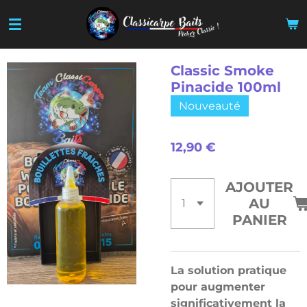
Passer
au
contenu
principal
Classic Smoke
Pinacide 100ml
Nouveauté
12,90 €
AJOUTER
AU
PANIER
La solution pratique
pour augmenter
significativement la