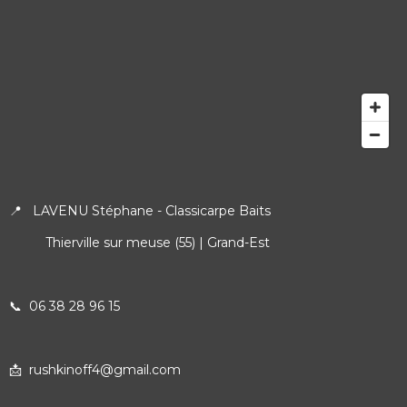
📍 LAVENU Stéphane - Classicarpe Baits
Thierville sur meuse (55) | Grand-Est
📞
06 38 28 96 15
📩 rushkinoff4@gmail.com