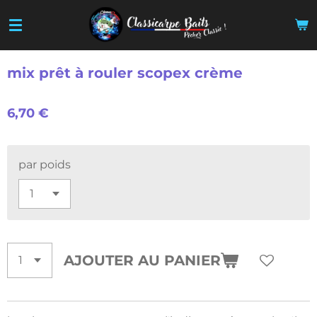
Passer
au
contenu
principal
mix prêt à rouler scopex crème
6,70 €
par poids
AJOUTER AU PANIER